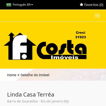
Favoritos (
0
)
Português BR
Toggl
navig
Home
Detalhe do Imóvel
Linda Casa Terréa
Barra de Guaratiba - Rio de Janeiro (RJ)