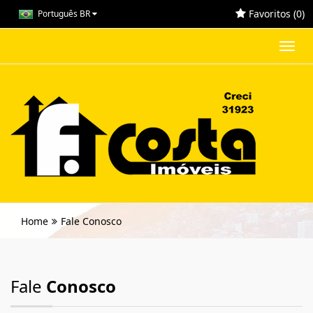
Favoritos (
0
)
Português BR
Toggl
navig
Home
Fale Conosco
Fale
Conosco