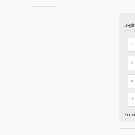
Logi
*
(*) ca