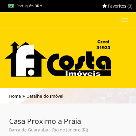
Favoritos (
0
)
Português BR
Toggl
navig
Home
Detalhe do Imóvel
Casa Proximo a Praia
Barra de Guaratiba - Rio de Janeiro (RJ)