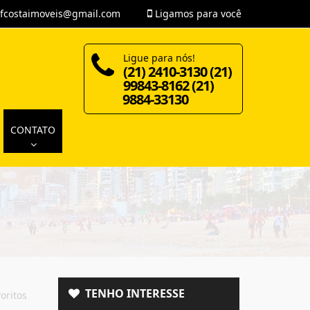
fcostaimoveis@gmail.com
Ligamos para você
Ligue para nós!
(21) 2410-3130 (21)
99843-8162 (21)
9884-33130
CONTATO
TENHO INTERESSE
oritos