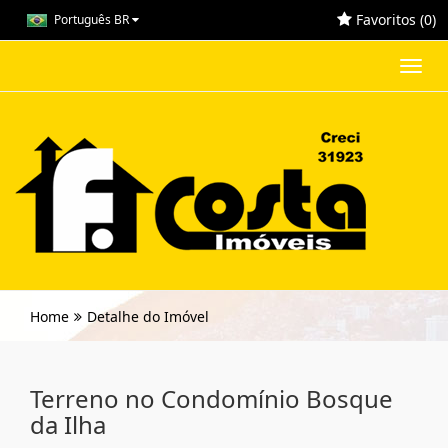
Favoritos (
0
)
Português BR
Toggl
navig
Home
Detalhe do Imóvel
Terreno no Condomínio Bosque
da Ilha