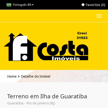
Favoritos (
0
)
Português BR
Toggl
navig
Home
Detalhe do Imóvel
Terreno em Ilha de Guaratiba
Guaratiba - Rio de Janeiro (RJ)