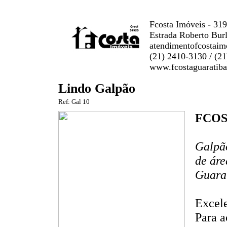
Fcosta Imóveis - 31
Estrada Roberto Burl
atendimentofcostai
(21) 2410-3130 / (2
www.fcostaguaratiba
Lindo Galpão
Ref: Gal 10
FCOS
Galpão
de áre
Guarat
Excel
Para a